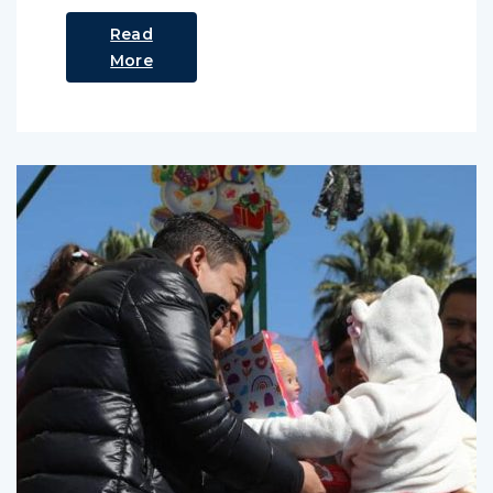
Read
More