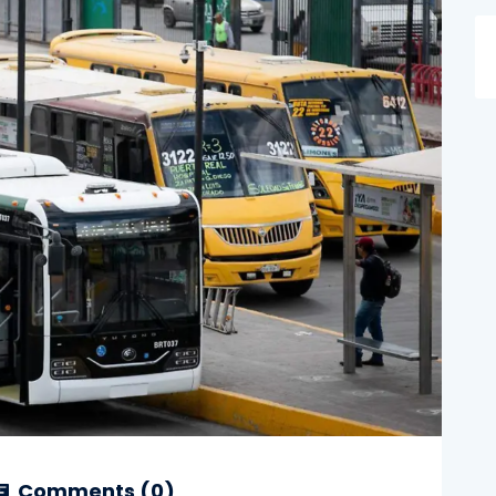
Comments (
0
)