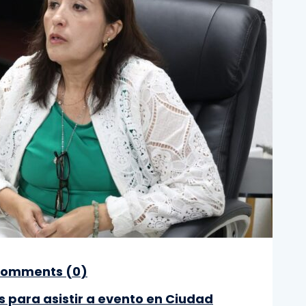
omments (
0
)
s para asistir a evento en Ciudad