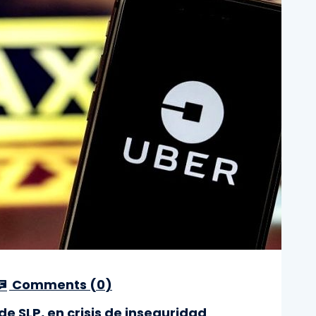
Comments (
0
)
 SLP, en crisis de inseguridad