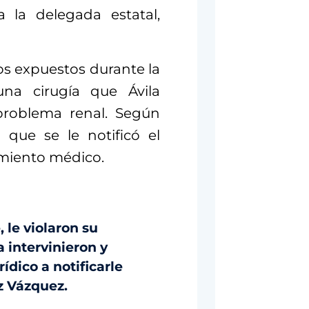
a la delegada estatal,
s expuestos durante la
una cirugía que Ávila
problema renal. Según
 que se le notificó el
imiento médico.
 le violaron su
 intervinieron y
ídico a notificarle
z Vázquez.