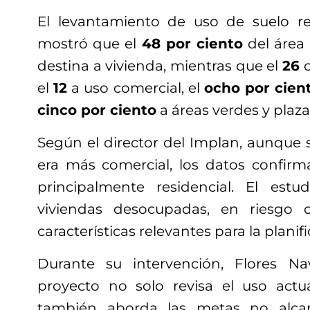
El levantamiento de uso de suelo r
mostró que el
48 por ciento
del área 
destina a vivienda, mientras que el
26
c
el
12
a uso comercial, el
ocho por cien
cinco por ciento
a áreas verdes y plaza
Según el director del Implan, aunque 
era más comercial, los datos confir
principalmente residencial. El estu
viviendas desocupadas, en riesgo 
características relevantes para la planif
Durante su intervención, Flores N
proyecto no solo revisa el uso actu
también aborda las metas no alca