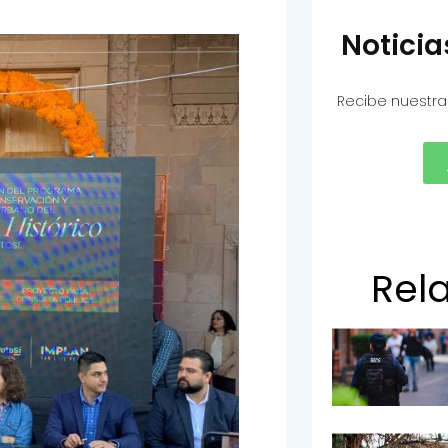
Notici
Recibe nuestra
Rel