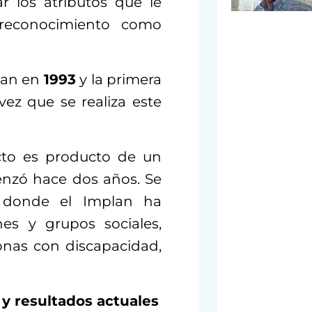
r los atributos que le
econocimiento como
lan en
1993
y la primera
vez que se realiza este
cto es producto de un
enzó hace dos años. Se
, donde el Implan ha
nes y grupos sociales,
onas con discapacidad,
 y resultados actuales