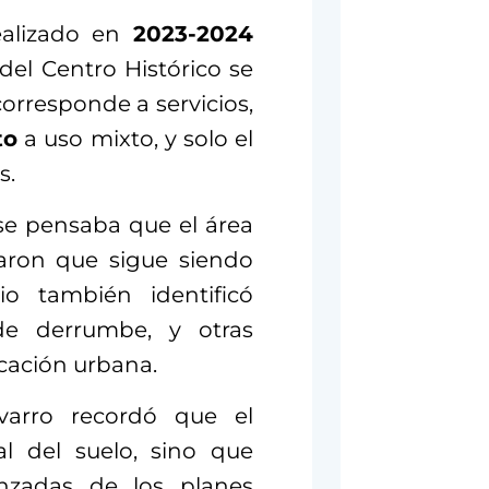
ealizado en
2023-2024
del Centro Histórico se
orresponde a servicios,
to
a uso mixto, y solo el
s.
se pensaba que el área
maron que sigue siendo
dio también identificó
de derrumbe, y otras
icación urbana.
avarro recordó que el
al del suelo, sino que
nzadas de los planes