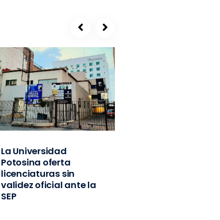
La Universidad
SEGE, refugio de
Potosina oferta
exlíderes del PVE
licenciaturas sin
Edomex y
validez oficial ante la
exfuncionarios
SEP
federales