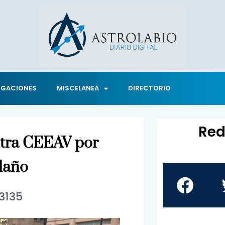
IGACIONES
MISCELANEA
DIRECTORIO
Red
ontra CEEAV por
daño
3135