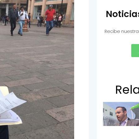
Notici
Recibe nuestra
Rel