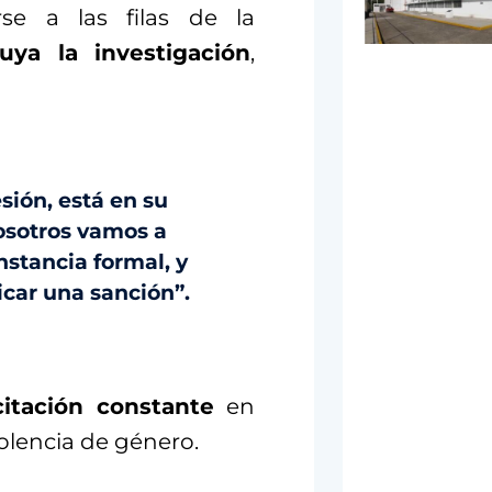
se a las filas de la
uya la investigación
,
esión, está en su
nosotros vamos a
nstancia formal, y
icar una sanción”.
itación constante
en
olencia de género.