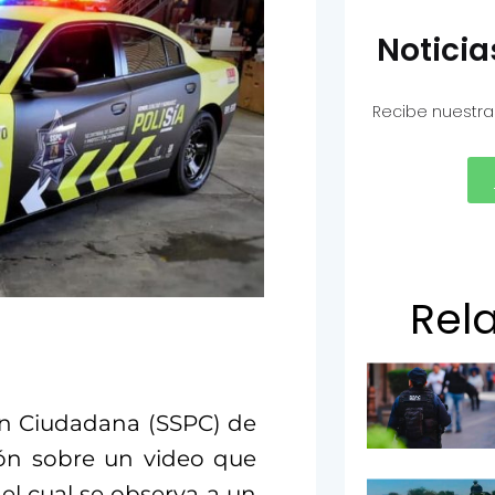
Notici
Recibe nuestra
Rel
ón Ciudadana (SSPC) de
ción sobre un video que
 el cual se observa a un