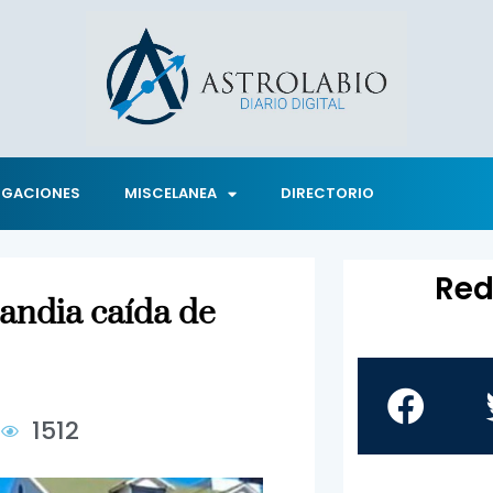
IGACIONES
MISCELANEA
DIRECTORIO
Red
landia caída de
5
1512