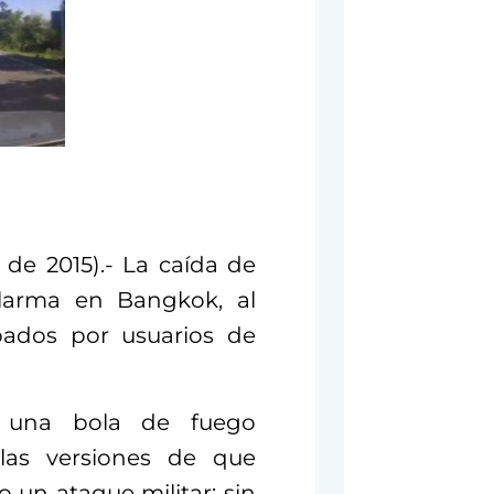
de 2015).- La caída de
larma en Bangkok, al
bados por usuarios de
 una bola de fuego
 las versiones de que
 un ataque militar; sin