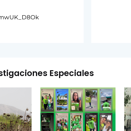
q_mwUK_D8Ok
stigaciones Especiales