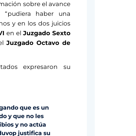
mación sobre el avance
ue “pudiera haber una
nos y en los dos juicios
VI
en el
Juzgado Sexto
el
Juzgado Octavo de
ectados expresaron su
egando que es un
do y que no les
ibios y no actúa
vop justifica su