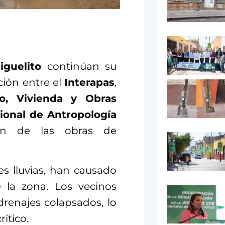
iguelito
continúan su
ción entre el
Interapas
,
no, Vivienda y Obras
cional de Antropología
ón de las obras de
es lluvias, han causado
e la zona. Los vecinos
renajes colapsados, lo
ítico.