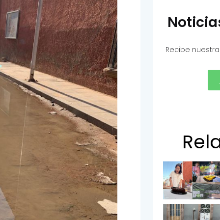
Notici
Recibe nuestra
Rel