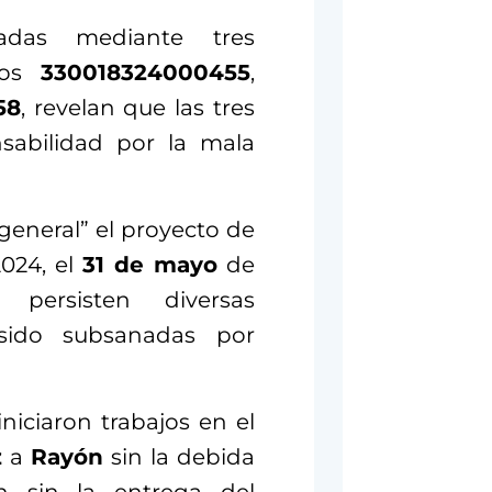
tadas mediante tres
lios
330018324000455
,
58
, revelan que las tres
nsabilidad por la mala
general” el proyecto de
2024, el
31 de mayo
de
ersisten diversas
sido subsanadas por
iciaron trabajos en el
z
a
Rayón
sin la debida