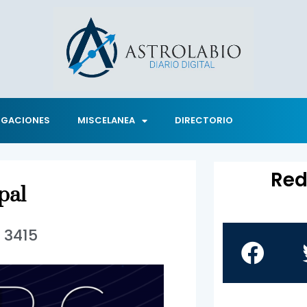
IGACIONES
MISCELANEA
DIRECTORIO
Red
pal
3415