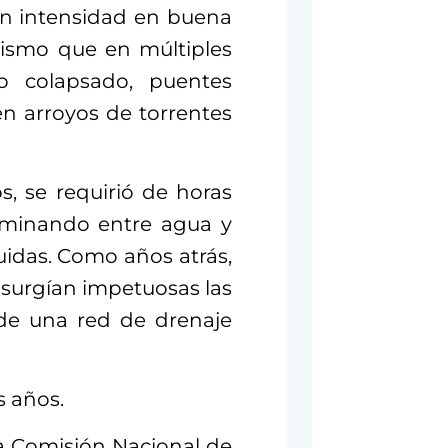
con intensidad en buena
mismo que en múltiples
co colapsado, puentes
n arroyos de torrentes
s, se requirió de horas
caminando entre agua y
ruidas. Como años atrás,
s, surgían impetuosas las
de una red de drenaje
s años.
la Comisión Nacional de