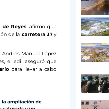
a de Reyes
, afirmó que
ión de la
carretera 37
y
te Andrés Manuel López
s, el edil aseguró que
ario
para llevar a cabo
 la ampliación de
y saturada y un