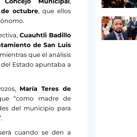
el
Concejo Municipal
,
 de octubre
, que ellos
utónomo.
ectiva,
Cuauhtli Badillo
tamiento de San Luis
 mientras que el análisis
 del Estado apuntaba a
Pozos,
María Teres de
que “como madre de
ades del municipio para
.
 será cuando se den a