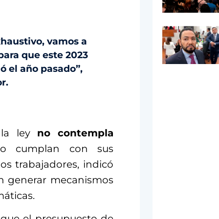
xhaustivo, vamos a
para que este 2023
ó el año pasado”,
r.
 la ley
no contempla
 cumplan con sus
os trabajadores, indicó
ren generar mecanismos
máticas.
que el presupuesto de