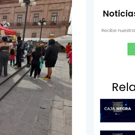
Notici
Recibe nuestra
Rel