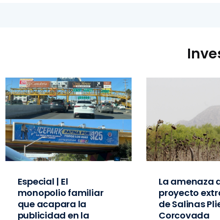
Inve
Especial | El
La amenaza d
monopolio familiar
proyecto extr
que acapara la
de Salinas Pl
publicidad en la
Corcovada