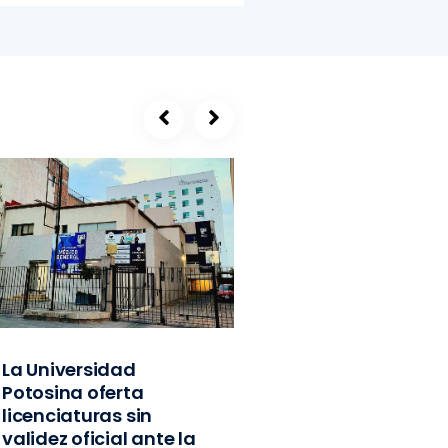
La Universidad
SEGE, refugio de
Potosina oferta
exlíderes del PVE
licenciaturas sin
Edomex y
validez oficial ante la
exfuncionarios