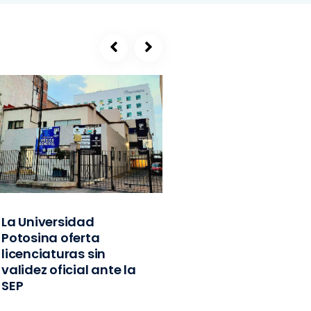
La Universidad
SEGE, refugio de
Potosina oferta
exlíderes del PVE
licenciaturas sin
Edomex y
validez oficial ante la
exfuncionarios
SEP
federales