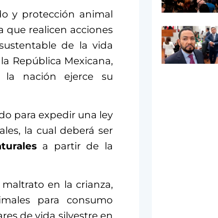
do y protección animal
ra que realicen acciones
ustentable de la vida
de la República Mexicana,
la nación ejerce su
ado para expedir una ley
les, la cual deberá ser
turales
a partir de la
 maltrato en la crianza,
nimales para consumo
es de vida silvestre en