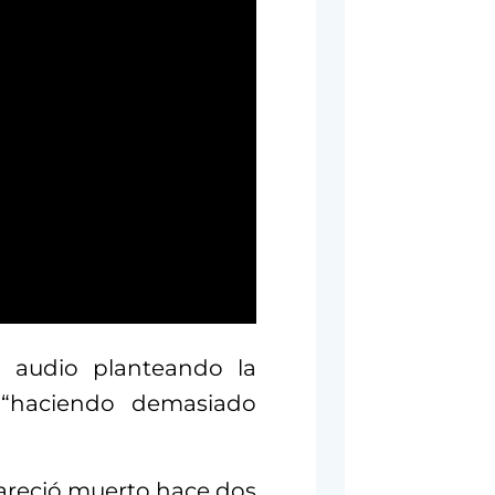
el audio planteando la
 “haciendo demasiado
pareció muerto hace dos