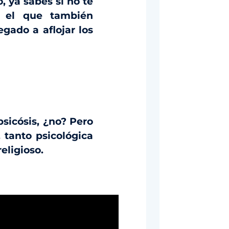
, ya sabes si no te
n el que también
gado a aflojar los
psicósis, ¿no? Pero
 tanto psicológica
eligioso.