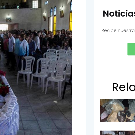
Notici
Recibe nuestra
Rel