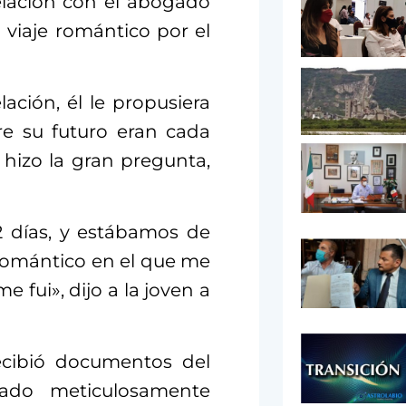
elación con el abogado
 viaje romántico por el
ación, él le propusiera
re su futuro eran cada
 hizo la gran pregunta,
2 días, y estábamos de
 romántico en el que me
e fui», dijo a la joven a
ecibió documentos del
gado meticulosamente