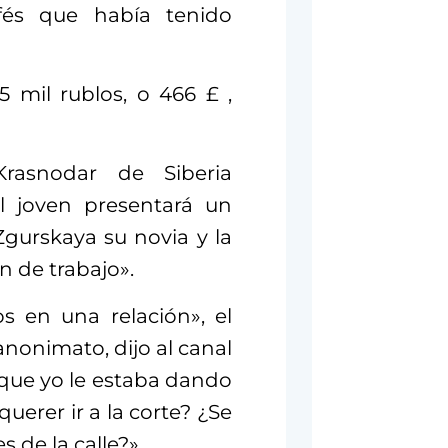
afés que había tenido
 mil rublos, o 466 £ ,
rasnodar de Siberia
l joven presentará un
gurskaya su novia y la
n de trabajo».
 en una relación», el
nonimato, dijo al canal
 que yo le estaba dando
querer ir a la corte? ¿Se
 de la calle?».