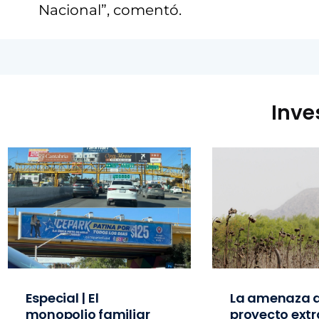
Nacional”, comentó.
Inve
Especial | El
La amenaza d
monopolio familiar
proyecto extr