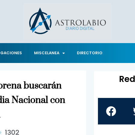
IGACIONES
MISCELANEA
DIRECTORIO
Red
orena buscarán
ia Nacional con
l
1302