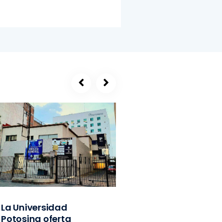
La Universidad
SEGE, refugio de
Potosina oferta
exlíderes del PVE