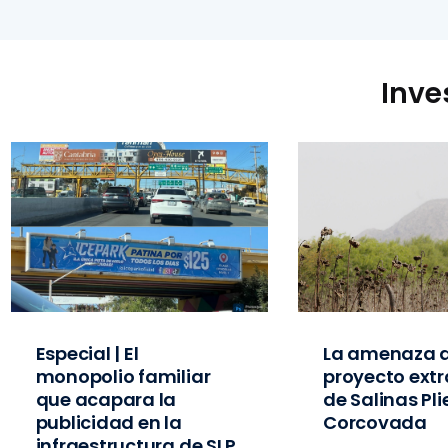
Inve
Especial | El
La amenaza d
monopolio familiar
proyecto extr
que acapara la
de Salinas Pl
publicidad en la
Corcovada
infraestructura de SLP