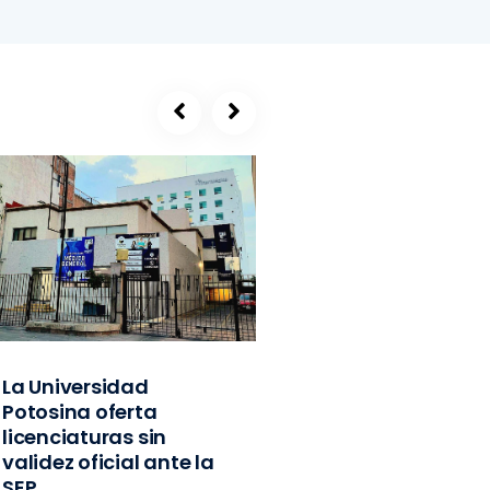
La Universidad
SEGE, refugio de
Potosina oferta
exlíderes del PVE
licenciaturas sin
Edomex y
validez oficial ante la
exfuncionarios
SEP
federales