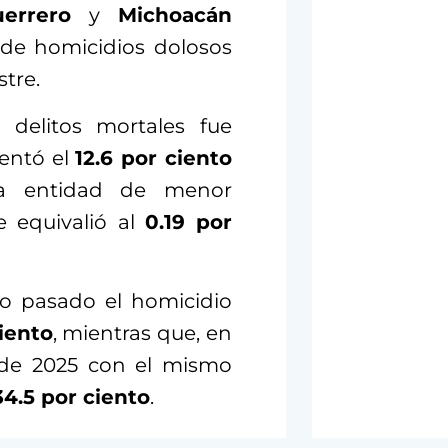
errero
y
Michoacán
 de homicidios dolosos
tre.
delitos mortales fue
entó el
12.6 por ciento
 la entidad de menor
e equivalió al
0.19 por
io pasado el homicidio
iento
, mientras que, en
 de 2025 con el mismo
34.5 por ciento
.