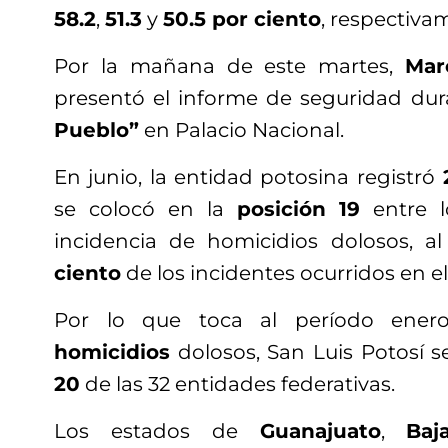
58.2
,
51.3
y
50.5 por ciento
, respectiva
Por la mañana de este martes,
Mar
presentó el informe de seguridad dur
Pueblo”
en Palacio Nacional.
En junio, la entidad potosina registró
2
se colocó en la
posición 19
entre l
incidencia de homicidios dolosos, a
ciento
de los incidentes ocurridos en e
Por lo que toca al período ener
homicidios
dolosos, San Luis Potosí s
20
de las 32 entidades federativas.
Los estados de
Guanajuato
,
Baj