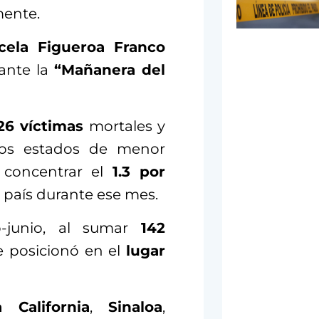
mente.
cela Figueroa Franco
ante la
“Mañanera del
6 víctimas
mortales y
os estados de menor
l concentrar el
1.3 por
l país durante ese mes.
o-junio, al sumar
142
e posicionó en el
lugar
a California
,
Sinaloa
,