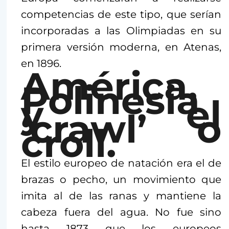
competencias de este tipo, que serían
incorporadas a las Olimpiadas en su
primera versión moderna, en Atenas,
en 1896.
América,
Polinesia
y el
‘crawl’ o
croll.
El estilo europeo de natación era el de
brazas o pecho, un movimiento que
imita al de las ranas y mantiene la
cabeza fuera del agua. No fue sino
hasta 1873 que los europeos