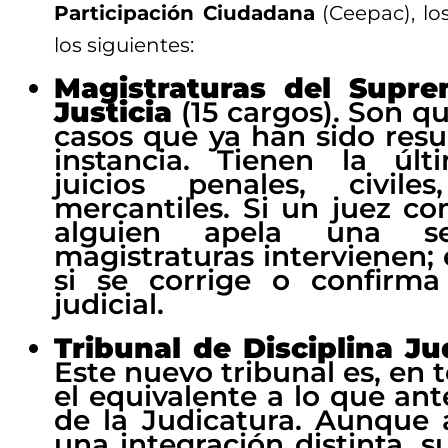
Participación Ciudadana
(Ceepac), lo
los siguientes:
Magistraturas del Supre
Justicia
(15 cargos). Son qu
casos que ya han sido resu
instancia. Tienen la úl
juicios penales, civile
mercantiles. Si un juez co
alguien apela una sen
magistraturas intervienen; 
si se corrige o confirma
judicial.
Tribunal de Disciplina Jud
Este nuevo tribunal es, en 
el equivalente a lo que ant
de la Judicatura. Aunque
una integración distinta, su