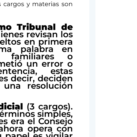
s cargos y materias son
mo Tribunal de
ienes revisan los
eltos en primera
tima palabra en
s, familiares o
metió un error o
tencia, estas
es decir, deciden
 una resolución
icial
(3 cargos).
términos simples,
es era el Consejo
 ahora opera con
 papel es vigilar