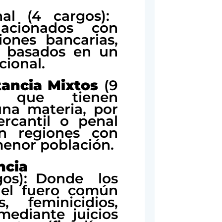
nal (4 cargos):
lacionados con
iones bancarias,
s, basados en un
cional.
tancia Mixtos
(9
os que tienen
na materia, por
mercantil o penal
 en regiones con
menor población.
ncia
os): Donde los
 del fuero común
 feminicidios,
 mediante juicios