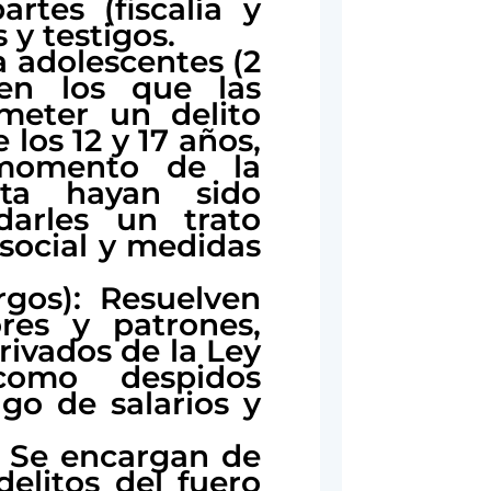
rtes (fiscalía y
y testigos.
a adolescentes (2
 en los que las
meter un delito
los 12 y 17 años,
momento de la
ta hayan sido
darles un trato
 social y medidas
os): Resuelven
ores y patrones,
rivados de la Ley
como despidos
ago de salarios y
): Se encargan de
elitos del fuero