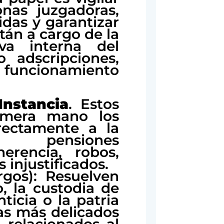
onas juzgadoras,
das y garantizar
stán a cargo de la
iva interna del
o adscripciones,
l funcionamiento
nstancia
. Estos
imera mano los
irectamente a la
os, pensiones
herencia, robos,
 injustificados.
os): Resuelven
o, la custodia de
ticia o la patria
mas más delicados
, relacionados al