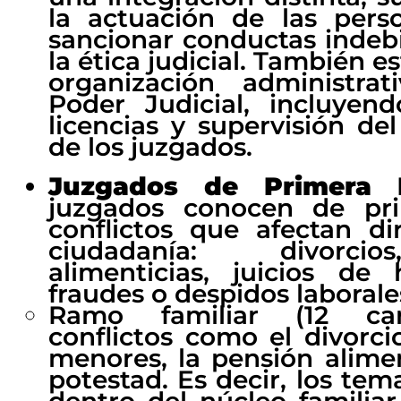
la actuación de las pers
sancionar conductas indebi
la ética judicial. También e
organización administrat
Poder Judicial, incluyend
licencias y supervisión de
de los juzgados.
Juzgados de Primera I
juzgados conocen de pr
conflictos que afectan d
ciudadanía: divorci
alimenticias, juicios de 
fraudes o despidos laborales
Ramo familiar (12 carg
conflictos como el divorci
menores, la pensión alimen
potestad. Es decir, los te
dentro del núcleo familiar