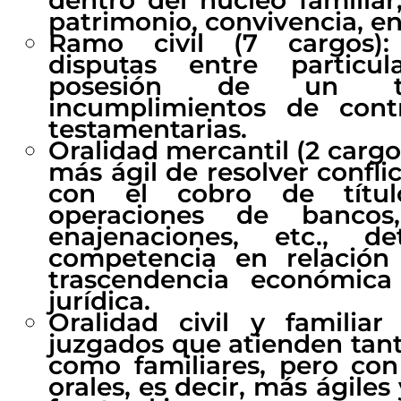
patrimonio, convivencia, en
Ramo civil (7 cargos): 
disputas entre particul
posesión de un te
incumplimientos de cont
testamentarias.
Oralidad mercantil (2 carg
más ágil de resolver confli
con el cobro de títul
operaciones de bancos, 
enajenaciones, etc., d
competencia en relación
trascendencia económica
jurídica.
Oralidad civil y familiar
juzgados que atienden tant
como familiares, pero co
orales, es decir, más ágiles