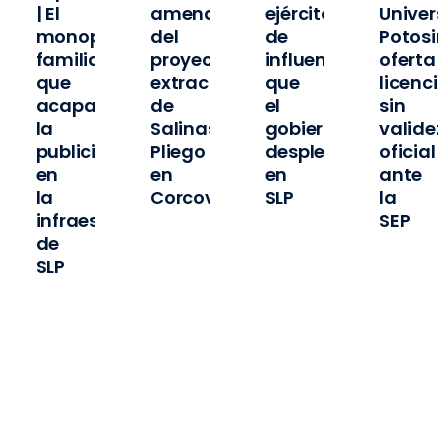
| El
amenaza
ejército
Univer
o
monopolio
del
de
Potosi
familiar
proyecto
influencers
oferta
que
extractivista
que
licenci
ó
acapara
de
el
sin
la
Salinas
gobierno
validez
publicidad
Pliego
desplegó
oficial
en
en
en
ante
la
Corcovada
SLP
la
infraestructura
SEP
de
pas
SLP