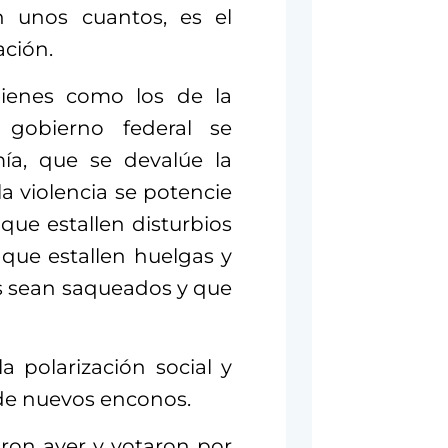
n unos cuantos, es el
ación.
uienes como los de la
gobierno federal se
ía, que se devalúe la
a violencia se potencie
que estallen disturbios
 que estallen huelgas y
os sean saqueados y que
a polarización social y
 de nuevos enconos.
ron ayer y votaron por