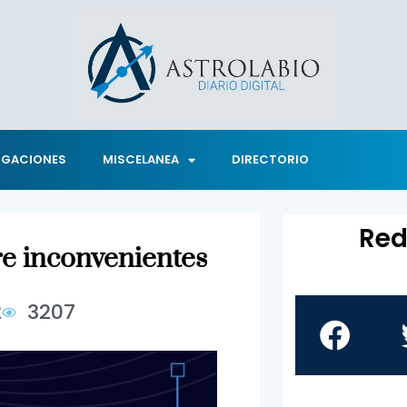
IGACIONES
MISCELANEA
DIRECTORIO
Red
re inconvenientes
2
3207