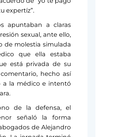
 acuerdo de “yo te pago
u expertíz”.
os apuntaban a claras
sión sexual, ante ello,
o de molestia simulada
édico que ella estaba
ue está privada de su
 comentario, hecho así
 a la médico e intentó
ara.
ono de la defensa, el
enor señaló la forma
 abogados de Alejandro
ión. La jornada terminó