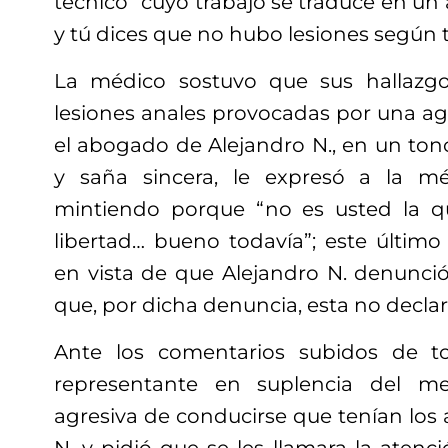
técnico” cuyo trabajo se traduce en un
y tú dices que no hubo lesiones según t
La médico sostuvo que sus hallazg
lesiones anales provocadas por una agre
el abogado de Alejandro N., en un ton
y saña sincera, le expresó a la m
mintiendo porque “no es usted la q
libertad… bueno todavía”; este último
en vista de que Alejandro N. denunció
que, por dicha denuncia, esta no declar
Ante los comentarios subidos de t
representante en suplencia del m
agresiva de conducirse que tenían los
N. y pidió que se les llamara la atenc