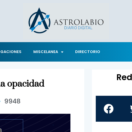
IGACIONES
MISCELANEA
DIRECTORIO
Red
 la opacidad
9948