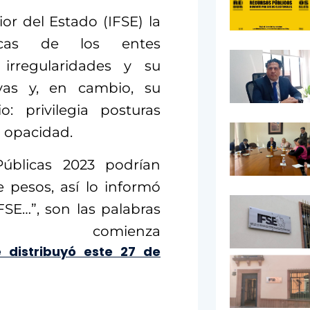
ior del Estado (IFSE) la
icas de los entes
irregularidades y su
vas y, en cambio, su
o: privilegia posturas
a opacidad.
Públicas 2023 podrían
e pesos, así lo informó
FSE…”, son las palabras
mienza
 distribuyó este 27 de