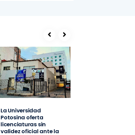
La Universidad
SEGE, refugio de
Potosina oferta
exlíderes del PVE
licenciaturas sin
Edomex y
validez oficial ante la
exfuncionarios