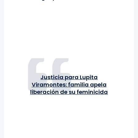
Justicia para Lupita
Viramontes: familia apela
liberación de su feminicida