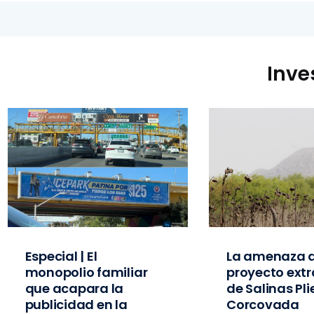
Inve
Especial | El
La amenaza d
monopolio familiar
proyecto extr
que acapara la
de Salinas Pl
publicidad en la
Corcovada