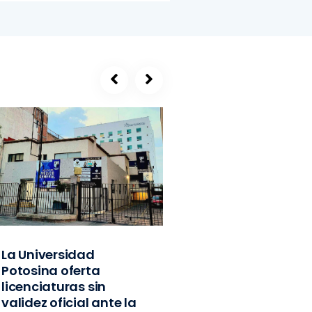
La Universidad
SEGE, refugio de
Potosina oferta
exlíderes del PVE
licenciaturas sin
Edomex y
validez oficial ante la
exfuncionarios