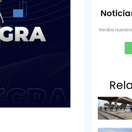
Notici
Recibe nuestra
Rel