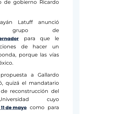
o de gobierno Ricardo
ayán Latuff anunció
 grupo de
bernador
para que le
iciones de hacer un
ponda, porque las vías
xico.
 propuesta a Gallardo
ó, quizá el mandatario
de reconstrucción del
versidad cuyo
l 11 de mayo
como para