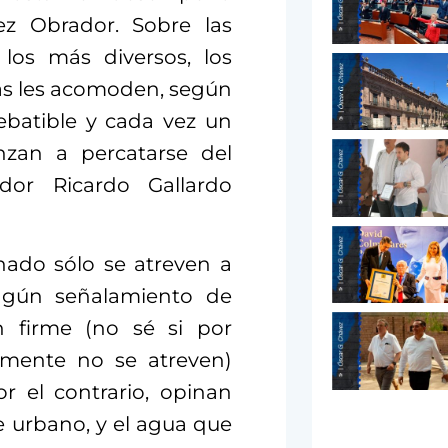
ez Obrador. Sobre las
los más diversos, los
ás les acomoden, según
rebatible
y cada vez un
zan a percatarse del
dor Ricardo Gallardo
nado sólo se atreven a
ngún señalamiento de
n firme (no sé si por
emente no se atreven)
or el contrario, opinan
e urbano, y el agua que