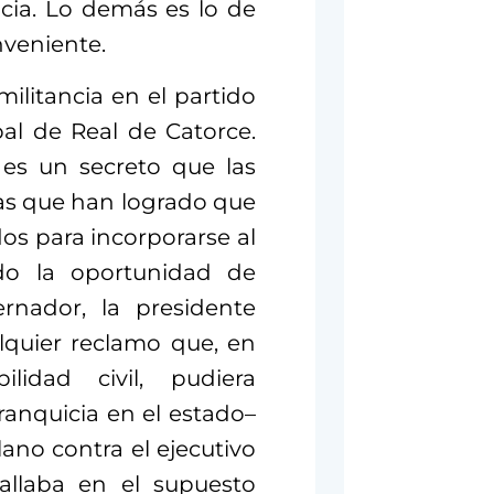
cia
. L
o demás es lo de
onveniente.
ilitancia en el partido
al de Real de Catorce.
es un secreto que las
as que han logrado que
os para incorporarse al
do la oportunidad de
rnador, la presidente
lquier reclamo que, en
idad civil, pudiera
franquicia en el estado–
lano cont
ra el ejecutivo
allaba en el supuesto