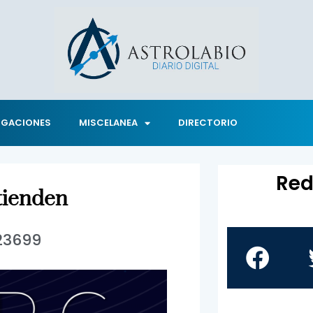
IGACIONES
MISCELANEA
DIRECTORIO
Red
tienden
23699