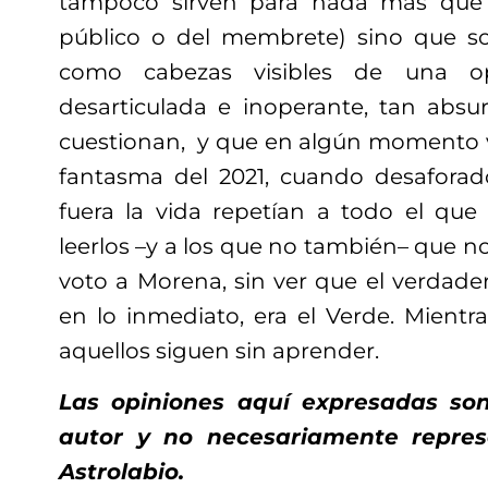
tampoco sirven para nada más que p
público o del membrete) sino que 
como cabezas visibles
de una opos
desarticulada
e inoperante
,
tan absu
cuestiona
n
, y que en algún momento v
fantasma del 2021, cuando desaforad
fuera la vida repetían a todo el que 
leerlos –y a los que no también– que no
voto a Morena, sin ver que el verdader
en lo inmediato, era el Verde. Mientra
aquellos
siguen sin aprender.
Las opiniones aquí expresadas son
autor y no necesariamente repres
Astrolabio.