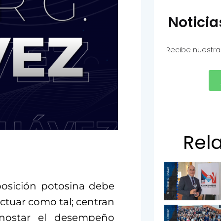
Notici
Recibe nuestra
Rel
posición potosina debe
ctuar como tal;
centran
enostar el desempeño