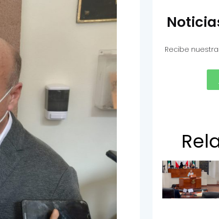
Notici
Recibe nuestra
Rel