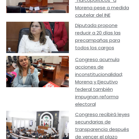
“narcopolíticos” a
Morena pese a medida
cautelar del INE
Diputada propone
reducir a 20 días las
precampañas para
todos los cargos
Congreso acumula
acciones de
inconstitucionalidad;
Morena y Ejecutivo
federal también
impugnan reforma
electoral
Congreso recibirá leyes
secundarias de
transparencia después
de vencer el plazo