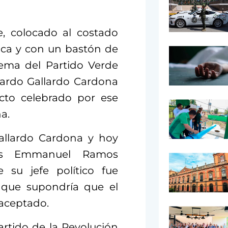
e, colocado al costado
nca y con un bastón de
ema del Partido Verde
cardo Gallardo Cardona
cto celebrado por ese
a.
allardo Cardona y hoy
sús Emmanuel Ramos
 su jefe político fue
o que supondría que el
 aceptado.
artido de la Revolución