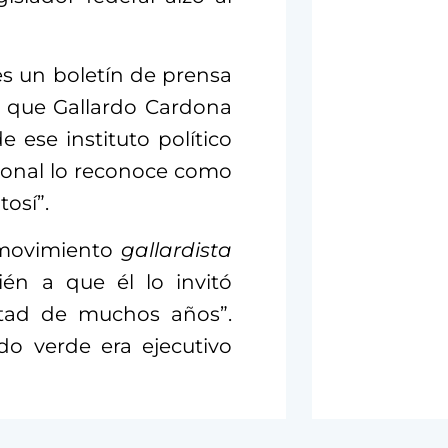
es un boletín de prensa
 que Gallardo Cardona
 ese instituto político
cional lo reconoce como
osí”.
l movimiento
gallardista
ién a que él lo invitó
stad de muchos años”.
do verde era ejecutivo