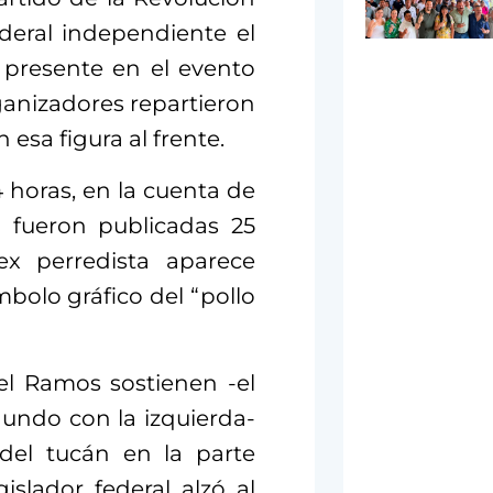
deral independiente el
 presente en el evento
ganizadores repartieron
 esa figura al frente.
4 horas, en la cuenta de
 fueron publicadas 25
ex perredista aparece
mbolo gráfico del “pollo
l Ramos sostienen -el
undo con la izquierda-
del tucán en la parte
slador federal alzó al