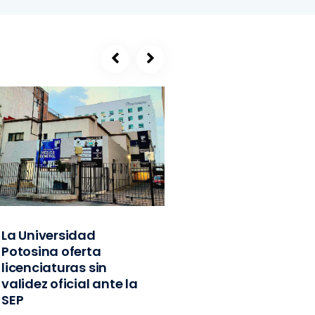
La Universidad
SEGE, refugio de
Potosina oferta
exlíderes del PVE
licenciaturas sin
Edomex y
validez oficial ante la
exfuncionarios
SEP
federales