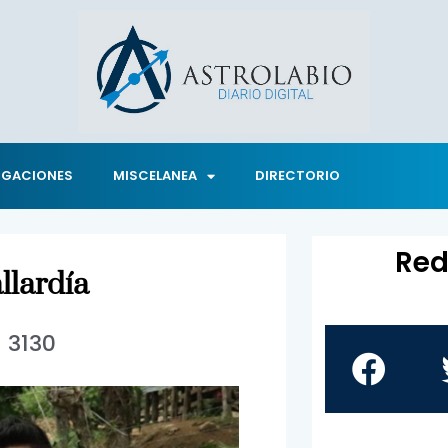
IGACIONES
MISCELANEA
DIRECTORIO
Red
llardía
3130