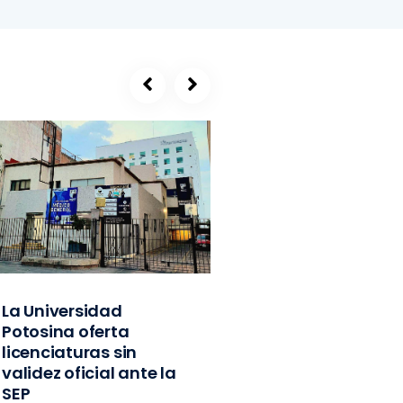
La Universidad
SEGE, refugio de
Potosina oferta
exlíderes del PVE
licenciaturas sin
Edomex y
validez oficial ante la
exfuncionarios
SEP
federales