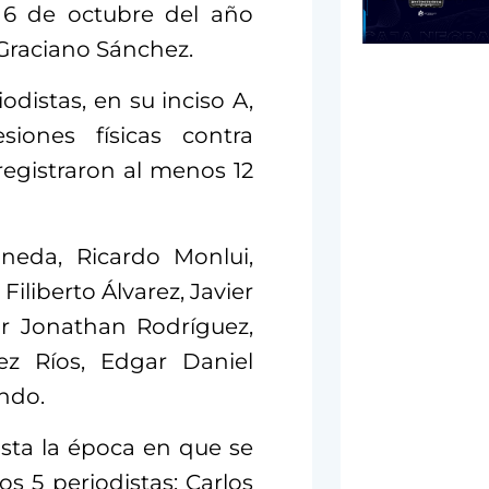
l 6 de octubre del año
Graciano Sánchez.
odistas, en su inciso A,
siones físicas contra
registraron al menos 12
neda, Ricardo Monlui,
iliberto Álvarez, Javier
or Jonathan Rodríguez,
ez Ríos, Edgar Daniel
ndo.
sta la época en que se
s 5 periodistas: Carlos