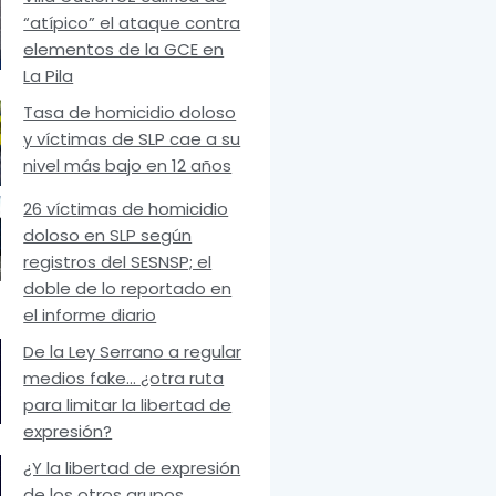
“atípico” el ataque contra
elementos de la GCE en
La Pila
Tasa de homicidio doloso
y víctimas de SLP cae a su
nivel más bajo en 12 años
26 víctimas de homicidio
doloso en SLP según
registros del SESNSP; el
doble de lo reportado en
el informe diario
De la Ley Serrano a regular
medios fake… ¿otra ruta
para limitar la libertad de
expresión?
¿Y la libertad de expresión
de los otros grupos