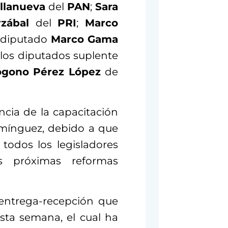
illanueva
del
PAN
;
Sara
zábal
del
PRI
;
Marco
 diputado
Marco Gama
y los diputados suplente
ógono Pérez López
de
ncia de la capacitación
Domínguez, debido a que
 todos los legisladores
as próximas reformas
 entrega-recepción que
sta semana, el cual ha