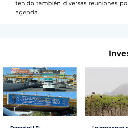
tenido también diversas reuniones p
agenda.
Inve
Especial | El
La amenaza d