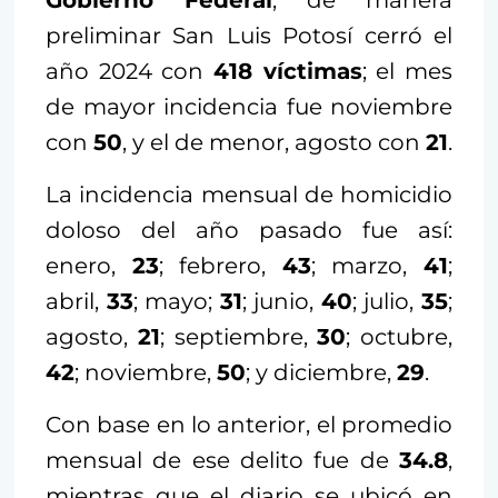
Gobierno Federal
, de manera
preliminar San Luis Potosí cerró el
año 2024 con
418 víctimas
; el mes
de mayor incidencia fue noviembre
con
50
, y el de menor, agosto con
21
.
La incidencia mensual de homicidio
doloso del año pasado fue así:
enero,
23
; febrero,
43
; marzo,
41
;
abril,
33
; mayo;
31
; junio,
40
; julio,
35
;
agosto,
21
; septiembre,
30
; octubre,
42
; noviembre,
50
; y diciembre,
29
.
Con base en lo anterior, el promedio
mensual de ese delito fue de
34.8
,
mientras que el diario se ubicó en