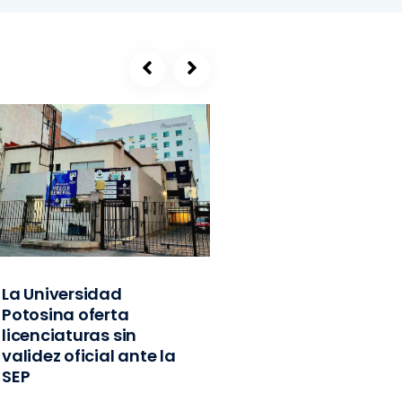
La Universidad
SEGE, refugio de
Potosina oferta
exlíderes del PVE
licenciaturas sin
Edomex y
validez oficial ante la
exfuncionarios
SEP
federales