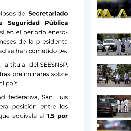
olosos del
Secretariado
e Seguridad Pública
í en el período enero-
meses de la presidenta
dad se han cometido 94.
 la titular del SEESNSP,
ifras preliminares sobre
l país.
d federativa, San Luis
era posición entre los
 que equivale al
1.5 por