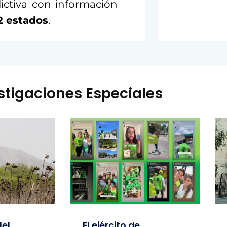
ictiva con información
2 estados
.
stigaciones Especiales
el
El ejército de