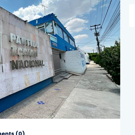
nts (
0
)