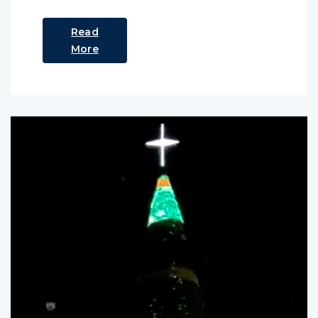
Read
More