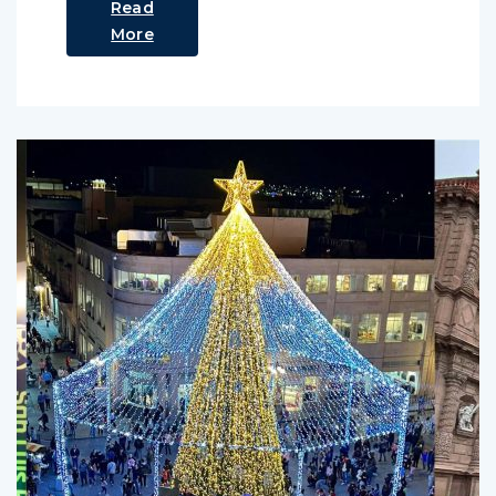
Read
More