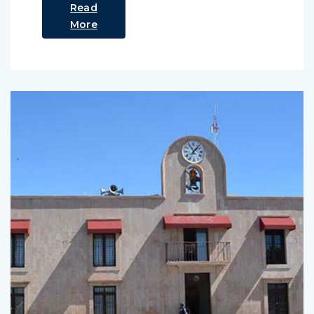
Read
More