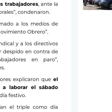
os trabajadores
, ante la
borales”, condenaron.
lamado a los medios de
Movimiento Obrero”.
dical y a los directivos
er despido en contra de
bajadores en paro”,
s.
adores explicaron que
el
 a laborar el sábado
ía festivo.
an el triple como día