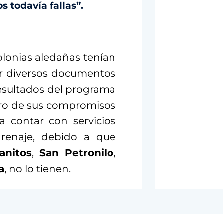
s todavía fallas”.
olonias aledañas tenían
or diversos documentos
 resultados del programa
tro de sus compromisos
 contar con servicios
drenaje, debido a que
lanitos
,
San Petronilo
,
a
, no lo tienen.