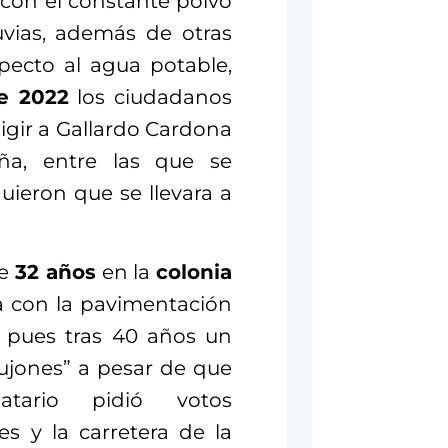
, con el constante polvo
uvias, además de otras
pecto al agua potable,
e 2022
los ciudadanos
igir a Gallardo Cardona
a, entre las que se
uieron que se llevara a
ce
32 años
en la
colonia
ha con la pavimentación
, pues tras 40 años un
ujones” a pesar de que
ario pidió votos
s y la carretera de la