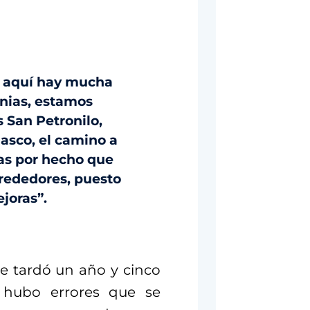
s’ aquí hay mucha
onias, estamos
s San Petronilo,
asco, el camino a
das por hecho que
lrededores, puesto
joras”.
ue tardó un año y cinco
 hubo errores que se