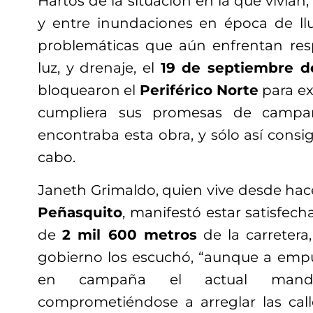
Hartos de la situación en la que vivían
y entre inundaciones en época de ll
problemáticas que aún enfrentan res
luz, y drenaje, el
19 de septiembre d
bloquearon el
Periférico Norte
para ex
cumpliera sus promesas de campañ
encontraba esta obra, y sólo así consig
cabo.
Janeth Grimaldo, quien vive desde ha
Peñasquito
, manifestó estar satisfec
de
2 mil 600 metros
de la carretera
gobierno los escuchó, “aunque a emp
en campaña el actual mandat
comprometiéndose a arreglar las calle