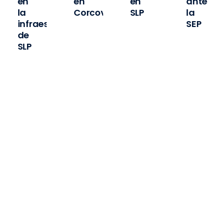
en
en
en
ante
la
Corcovada
SLP
la
infraestructura
SEP
de
pas
SLP