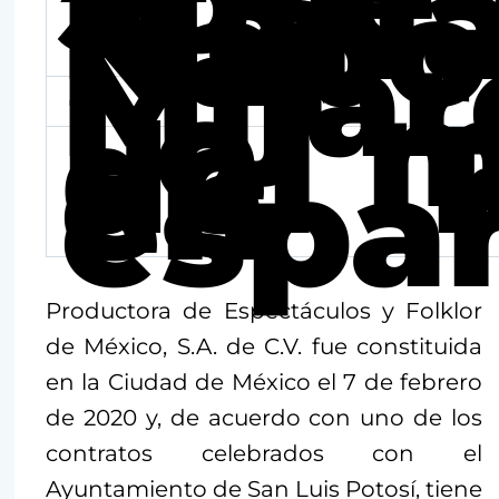
Marí
Napo
Mijar
Lo m
del 
en
espa
Productora de Espectáculos y Folklor
de México, S.A. de C.V. fue constituida
en la Ciudad de México el 7 de febrero
de 2020 y, de acuerdo con uno de los
contratos celebrados con el
Ayuntamiento de San Luis Potosí, tiene