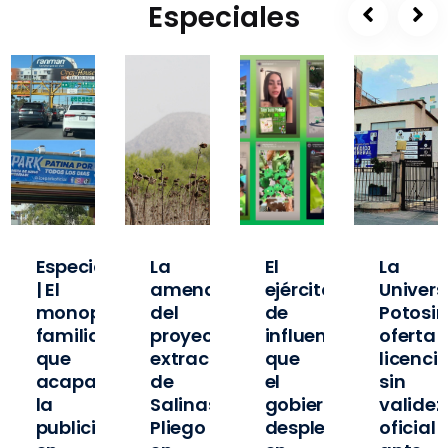
Especiales
Especial
La
El
La
| El
amenaza
ejército
Univer
o
monopolio
del
de
Potosi
familiar
proyecto
influencers
oferta
que
extractivista
que
licenci
ó
acapara
de
el
sin
la
Salinas
gobierno
validez
publicidad
Pliego
desplegó
oficial