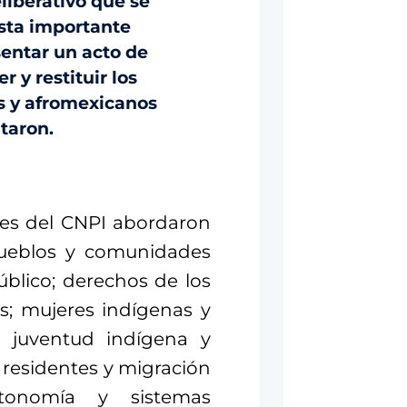
liberativo que se
esta importante
sentar un acto de
 y restituir los
s y afromexicanos
ntaron.
ntes del CNPI abordaron
pueblos y comunidades
́blico; derechos de los
; mujeres indígenas y
y juventud indígena y
residentes y migración
autonomía y sistemas