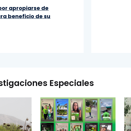
por apropiarse de
ara beneficio de su
stigaciones Especiales