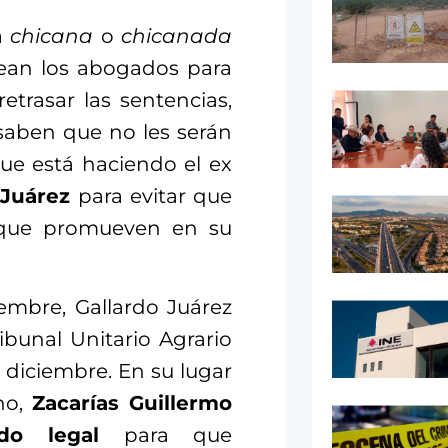
ra
chicana
o
chicanada
lean los abogados para
retrasar las sentencias,
aben que no les serán
que está haciendo el ex
 Juárez
para evitar que
io que promueven en su
embre, Gallardo Juárez
ibunal Unitario Agrario
diciembre. En su lugar
ho,
Zacarías Guillermo
do legal
para que