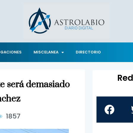
IGACIONES
MISCELANEA
DIRECTORIO
Red
te será demasiado
nchez
1857