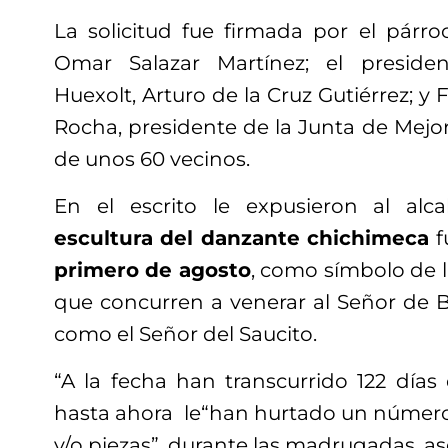
La solicitud fue firmada por el párro
Omar Salazar Martínez; el preside
Huexolt, Arturo de la Cruz Gutiérrez; y
Rocha, presidente de la Junta de Mejo
de unos 60 vecinos.
En el escrito le expusieron al alca
escultura del danzante chichimeca
f
primero de agosto
, como símbolo de l
que concurren a venerar al Señor de 
como el Señor del Saucito.
“A la fecha han transcurrido 122 días
hasta ahora le“han hurtado un número 
y/o piezas”, durante las madrugadas, a