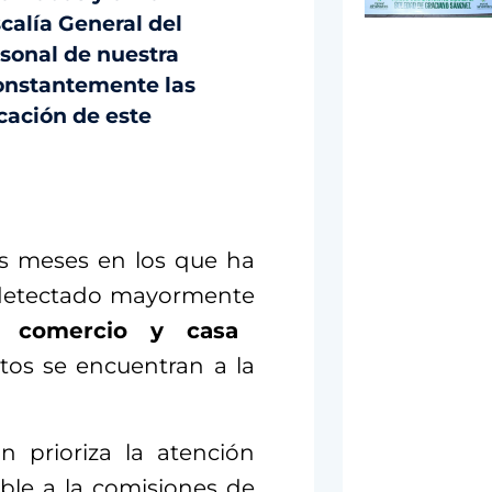
scalía General del
rsonal de nuestra
constantemente las
cación de este
os meses en los que ha
 detectado mayormente
e comercio y casa
itos se encuentran a la
n prioriza la atención
ble a la comisiones de